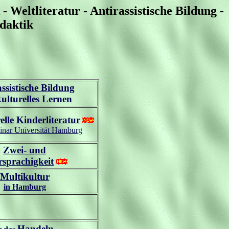
Weltliteratur - Antirassistische Bildung -
idaktik
ssistische Bildung
kulturelles Lernen
elle
Kinderliteratur
nar Universität Hamburg
Zwei- und
sprachigkeit
Multikultur
in Hamburg
Handeln ...