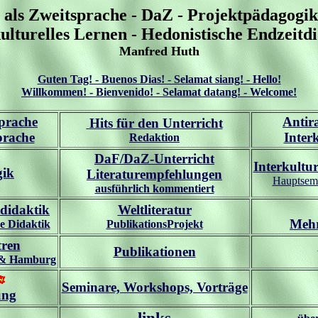
als Zweitsprache - DaZ - Projektpädagogik - 
ulturelles Lernen - Hedonistische Endzeitd
Manfred Huth
Guten Tag! - Buenos Dias! - Selamat siang! - Hello!
Willkommen! - Bienvenido! - Selamat datang! - Welcome!
prache
Antira
Hits für den Unterricht
prache
Inter
Redaktion
DaF/DaZ-Unterricht
Interkultur
gik
Literaturempfehlungen
Hauptsemi
ausführlich kommentiert
tdidaktik
Weltliteratur
Mehr
e Didaktik
PublikationsProjekt
tren
Publikationen
 & Hamburg
Seminare, Workshops, Vorträge
ung
links
..