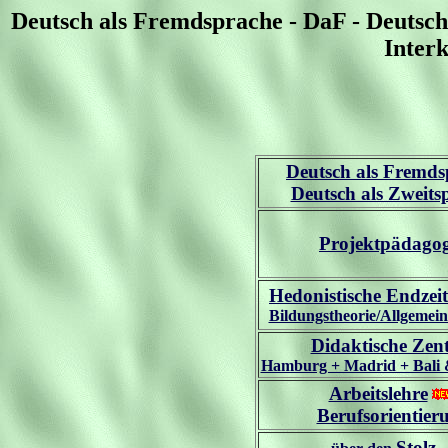
Deutsch als Fremdsprache - DaF - Deutsch 
Interk
Deutsch als Fremds
Deutsch als Zweits
Projektpädago
Hedonistische Endzei
Bildungstheorie/Allgemein
Didaktische Zen
Hamburg + Madrid + Bali
Arbeitslehre
Berufsorientier
Stolz .